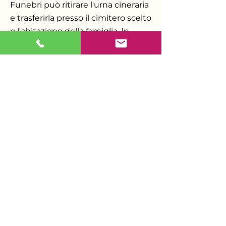
Funebri può ritirare l'urna cineraria
e trasferirla presso il cimitero scelto
o l'abitazione della famiglia. In
alternativa, se il defunto avesse
espresso tale volontà, le ceneri
possono essere disperse secondo
quanto prescritto dalla normativa
vigente.